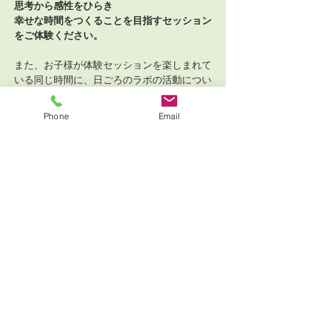
思考から感性をひらき
幸せな時間をつくることを目指すセッション
をご体験ください。
また、お子様が体験セッションを楽しまれて
いる同じ時間に、日ごろのラボの活動につい
て
Phone
Email
さらに表示
チケット詳細
販売終了
チケットの種類
10/29（Wed） 14:30-15:30
Trial
詳細を見る