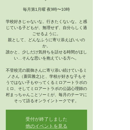
毎月第1月曜 夜9時〜10時
学校好きじゃないな。行きたくないな。と感
じている子どもが、無理せず、自分らしく過
ごせるように。
親として、どんなふうに寄り添えばいいの
か。
誰かと、少しだけ気持ちを話せる時間がほし
い…そんな思いを抱えている方へ。
不登校児の親御さんに寄り添い続けているミ
ノさん（蓑田雅之)と、学校が好きな子もそ
うではない子もやってくるミロアートラボの
ミロ、そしてミロアートラボの公認心理師の
村まっちゃんことソーミが、毎月のテーマに
そって語るオンライントークです。
受付が終了しました
他のイベントを見る