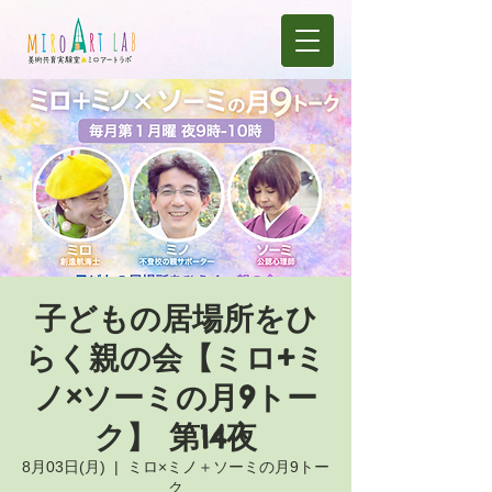
子どもの居場所をひ
らく親の会【ミロ+ミ
ノ×ソーミの月9トー
ク】 第14夜
8月03日(月)
  |  
ミロ×ミノ＋ソーミの月9トー
ク