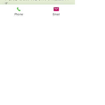
て
Phone
Email
さらに表示
チケット詳細
販売終了
チケットの種類
9/19 金曜Fri 16:00-17:30 Trial
詳細を見る
価格
￥0