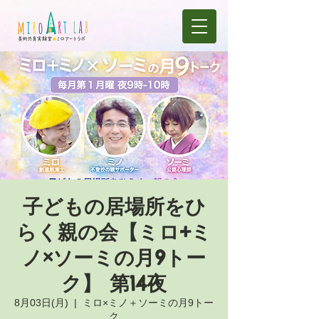
子どもの居場所をひ
らく親の会【ミロ+ミ
ノ×ソーミの月9トー
ク】 第14夜
8月03日(月)
  |  
ミロ×ミノ＋ソーミの月9トー
ク