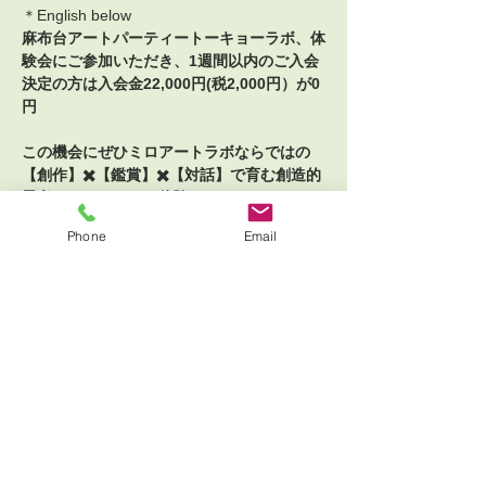
＊English below
麻布台アートパーティートーキョーラボ、体
験会にご参加いただき、1週間以内のご入会
決定の方は入会金22,000円(税2,000円）が0
円
この機会にぜひミロアートラボならではの
【創作】✖️【鑑賞】✖️【対話】で育む創造的
思考セッションをご体験ください。
Phone
Email
自分のビジョンを描き、自分で決めてつくり
出せる力が幸せをつくる力になる。
自由な発想で手を動かし、自分の言葉で思い
を伝え、他者の意見にも耳を傾ける。
創造と対話の力を伸ばすこと、リベラルアー
ツマインドセットを育むこと、アート思考の
基軸の上にデザイン思考を育むこと、
さらに表示