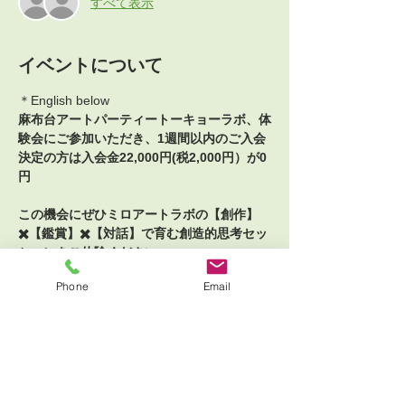
すべて表示
イベントについて
＊English below
麻布台アートパーティートーキョーラボ、体
験会にご参加いただき、1週間以内のご入会
決定の方は入会金22,000円(税2,000円）が0
円
この機会にぜひミロアートラボの【創作】
✖️【鑑賞】✖️【対話】で育む創造的思考セッ
ションをご体験ください。
Phone
Email
自分で考え決めて主体的につくり出せる力、
仲間を巻き込みプロジェクトを実現させるリ
ーダーシップが育つプロジェクト型共有実験
室。
自由な発想で手を動かし、自分の言葉で思い
を伝え、他者の意見にも耳を傾ける。