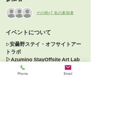
その他+7 名の参加者
イベントについて
安曇野ステイ・オフサイトアー
▷
トラボ
▷Azumino StayOffsite Art Lab
--English is below--
Phone
Email
8月は東京を離れて安曇野へ。
 美しい国立公園の森に囲まれて、静かに、
深くアートに向き合う3日間のアートラボを
5セッション開催します。 
安曇野はミロが生まれ育った地でもありま
す。 