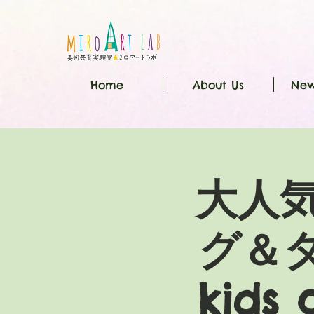
Home
About Us
New
大人
グ＆タ
kids 