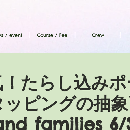
s / event
Course / Fee
Crew
気！たらし込みポ
ッピングの抽象画
and families 6/3