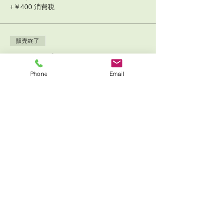
+￥400 消費税
販売終了
チケットの種類
一般の方用：午後の部参加チケ
Phone
Email
ット
詳細を見る
価格
￥4,000
+￥400 消費税
+チケット手数料￥110
販売終了
チケットの種類
ラボ通室会員様：1Dayチケッ