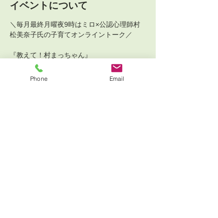
イベントについて
＼毎月最終月曜夜9時はミロ×公認心理師村
松美奈子氏の子育てオンライントーク／
『教えて！村まっちゃん』 
第9回のお知らせ
Phone
Email
今月のテーマは
___________________________________
_______________
【新学期8月末の親子の心の整え方】
〜ちょっと気持ちが揺れるこの季節。自分の
心の声に耳を傾けてみませんか〜
さらに表示