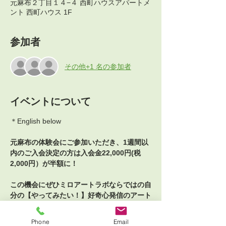
元麻布２丁目１４−４ 西町ハウスアパートメ
ント 西町ハウス 1F
参加者
その他+1 名の参加者
イベントについて
＊English below
元麻布の体験会にご参加いただき、1週間以
内のご入会決定の方は入会金22,000円(税
2,000円）が半額に！
この機会にぜひミロアートラボならではの自
分の【やってみたい！】好奇心発信のアート
プロジェクトを【創作】✖️【鑑賞】✖️【対
話】で行うプロセスの一端をご体験くださ
Phone
Email