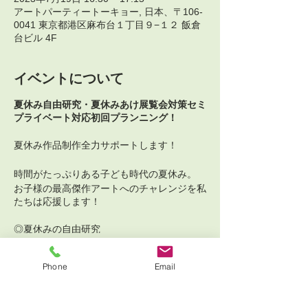
アートパーティートーキョー, 日本、〒106-
0041 東京都港区麻布台１丁目９−１２ 飯倉
台ビル 4F
イベントについて
夏休み自由研究・夏休みあけ展覧会対策セミ
プライベート対応初回プランニング！
夏休み作品制作全力サポートします！
時間がたっぷりある子ども時代の夏休み。
お子様の最高傑作アートへのチャレンジを私
たちは応援します！
◎夏休みの自由研究
◎夏休み明け作品展
チケット詳細
Phone
Email
毎年多くのお問い合わせをいただき、8月後
半は予約が取りにくくなっております。
まずは初回コンセプトプランニングからぜひ