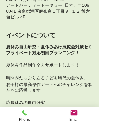
アートパーティートーキョー, 日本、〒106-
0041 東京都港区麻布台１丁目９−１２ 飯倉
台ビル 4F
イベントについて
夏休み自由研究・夏休みあけ展覧会対策セミ
プライベート対応初回プランニング！
夏休み作品制作全力サポートします！
時間がたっぷりある子ども時代の夏休み。
お子様の最高傑作アートへのチャレンジを私
たちは応援します！
◎夏休みの自由研究
◎夏休み明け作品展
チケット詳細
Phone
Email
毎年多くのお問い合わせをいただき、8月後
半は予約が取りにくくなっております。
まずは初回コンセプトプランニングからぜひ