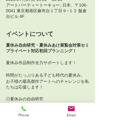
アートパーティートーキョー, 日本、〒106-
0041 東京都港区麻布台１丁目９−１２ 飯倉
台ビル 4F
イベントについて
夏休み自由研究・夏休みあけ展覧会対策セミ
プライベート対応初回プランニング！
夏休み作品制作全力サポートします！
時間がたっぷりある子ども時代の夏休み。
お子様の最高傑作アートへのチャレンジを私
たちは応援します！
◎夏休みの自由研究
◎夏休み明け作品展
チケット詳細
Phone
Email
毎年多くのお問い合わせをいただき、8月後
半は予約が取りにくくなっております。
まずは初回コンセプトプランニングからぜひ