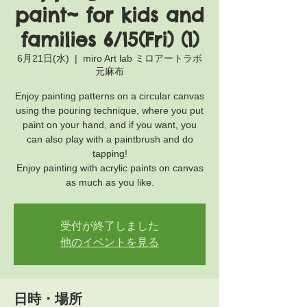
paint~ for kids and
families 6/15(Fri) (1)
6月21日(水)
  |  
miro Art lab ミロアートラボ
元麻布
Enjoy painting patterns on a circular canvas
using the pouring technique, where you put
paint on your hand, and if you want, you
can also play with a paintbrush and do
tapping!
Enjoy painting with acrylic paints on canvas
as much as you like.
受付が終了しました
他のイベントを見る
日時・場所