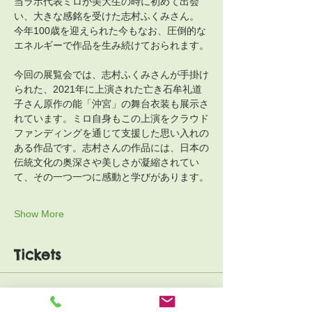
当ラボ代表ミロが美大生の時に初めて出会
い、大きな感銘を受けた志村ふくみさん。
今年100歳を迎えられた今もなお、圧倒的な
エネルギーで作品を生み続けておられます。
今回の展覧会では、志村ふくみさんが手掛け
られた、2021年に上演された亡き石牟礼道
子さん原作の能「沖宮」の舞台衣装も展示さ
れています。ミロ自身もこの上演をクラウド
ファンディングを通じて支援した思い入れの
ある作品です。志村さんの作品には、日本の
伝統文化の奥深さや美しさが凝縮されてい
て、その一つ一つに感動と学びがあります。
Show More
Tickets
Sale ended