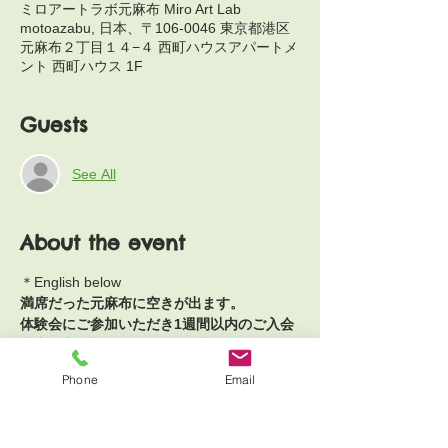
ミロアートラボ元麻布 Miro Art Lab
motoazabu, 日本、〒106-0046 東京都港区
元麻布２丁目１４−４ 西町ハウスアパートメ
ント 西町ハウス 1F
Guests
See All
About the event
＊English below
満席だった元麻布に空きが出ます。
体験会にご参加いただき1週間以内のご入会
決定の方は入会金22,000円(税2,000円）が
半額に！
Phone
Email
この機会にぜひミロアートラボならではの
【創作】✖️【鑑賞】✖️【対話】で育む創造的