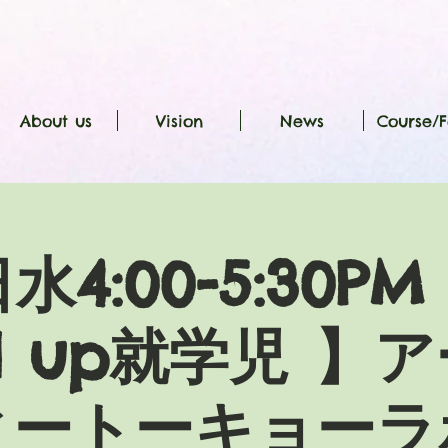
About us
Vision
News
Course/F
日水4:00-5:30PM
nd up就学児 】ア
ィートーキョーラ