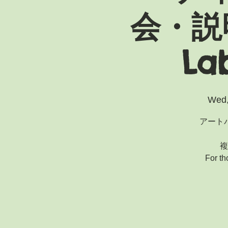
会・説明
Lab
Wed,
アート
複
For t