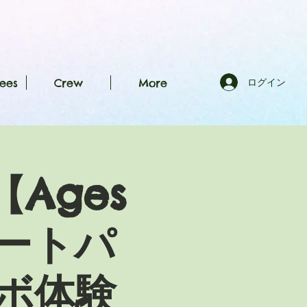
ees
Crew
More
ログイン
【Ages
ートパ
ボ体験