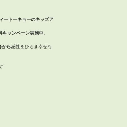
ティートーキョーのキッズア
-無料キャンペーン実施中。
考から
感性をひらき幸せな
て