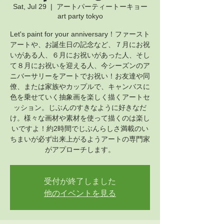
Sat, Jul 29
  |  
アートパーティートーキョー
art party tokyo
Let's paint for your anniversary！ファースト
アートや、お誕生日の記念など、７月にお祝
いがある人、６月にお祝いがあった人、そし
て８月にお祝いを迎える人、今シーズンのア
ニバーサリーをアートでお祝い！お友達や同
僚、または家族やカップルで、キャンバスに
色を乗せていく抽象画を楽しく描くアートセ
ッション。じぶんのすきなように好きなだ
け。様々な画材や素材を使って描くのは楽し
いですよ！約2時間でじぶんらしさ満載のい
ちまいが必ず出来上がるようアートの専門家
がアプローチします。
受付が終了しました
他のイベントを見る