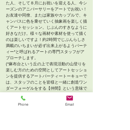
た人、そして８月にお祝いを迎える人、今シ
ーズンのアニバーサリーをアートでお祝い！
お友達や同僚、または家族やカップルで、キ
ャンバスに色を乗せていく抽象画を楽しく描
くアートセッション。じぶんのすきなように
好きなだけ。様々な画材や素材を使って描く
のは楽しいですよ！約2時間でじぶんらしさ
満載のいちまいが必ず出来上がるようパーテ
ィー*と呼ばれるアートの専門スタッフがア
プローチします。
(*麻布台という丘の上で表現活動の山登りを
楽しむ方のための空間としてアートセッショ
ンを提供するアートパーティートーキョーで
は、スタッフのことを皆様と一緒に創造ワン
ダーフォーゲルをする【仲間】という意味で
【パーティー】と呼んでいます。)
必要な様々な素材や画材は全て用意していま
Phone
Email
す。エプロンもお貸ししますので、思い立っ
たらすぐに手ぶらでアートを楽しみに来るこ
とができます。
Show More