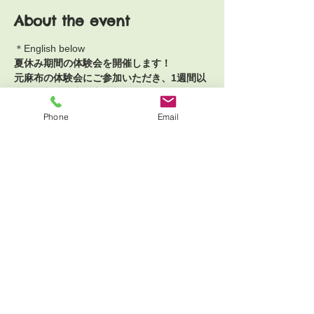
About the event
＊English below
夏休み期間の体験会を開催します！
元麻布の体験会にご参加いただき、1週間以
内のご入会決定の方は入会金22,000円(税
2,000円）が半額に！
Phone
Email
＊8月、9月入会の方に適用
この機会にぜひミロアートラボならではの
【創作】✖️【鑑賞】✖️【対話】で育む創造的
思考から感性をひらき
幸せな時間をつくることを目指すセッション
をご体験ください。
Show More