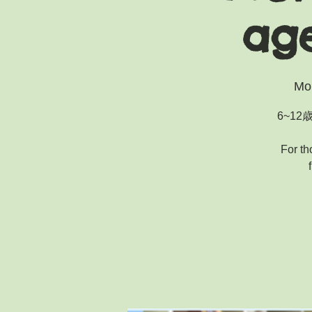
age
Mo
6~1
For th