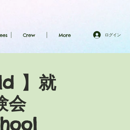
ees
Crew
More
ログイン
old 】就
験会
hool