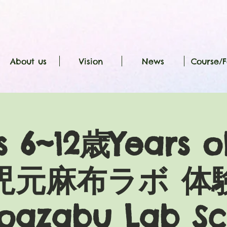
About us
Vision
News
Course/F
 6~12歳Years 
児元麻布ラボ 体
oazabu Lab Sc