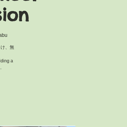
sion
abu
向け、無
lding a
.