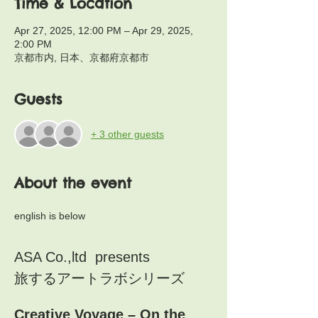
Time & Location
Apr 27, 2025, 12:00 PM – Apr 29, 2025,
2:00 PM
京都市内, 日本、京都府京都市
Guests
+ 3 other guests
About the event
english is below
ASA Co.,ltd  presents
旅するアートラボシリーズ
Creative Voyage – On the 