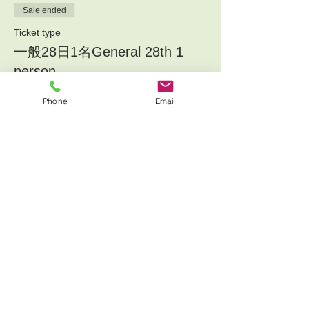
Sale ended
Ticket type
一般28日1名General 28th 1
person
More info
Phone
Email
Price
¥6,000
+¥600 消費税
+¥165 ticket service fee
Sale ended
Ticket type
一般29日1名General 29th 1
person
More info