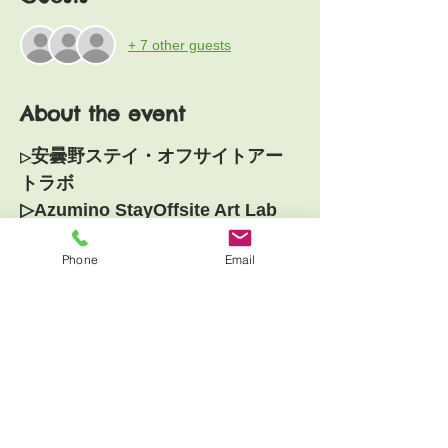
+ 7 other guests
About the event
安曇野ステイ・オフサイトアー
▷
トラボ
▷Azumino StayOffsite Art Lab
--English is below--
Phone
Email
8月は東京を離れて安曇野へ。
 美しい国立公園の森に囲まれて、静かに、
深くアートに向き合う3日間のアートラボを
5セッション開催します。 
安曇野はミロが生まれ育った地でもありま
す。 