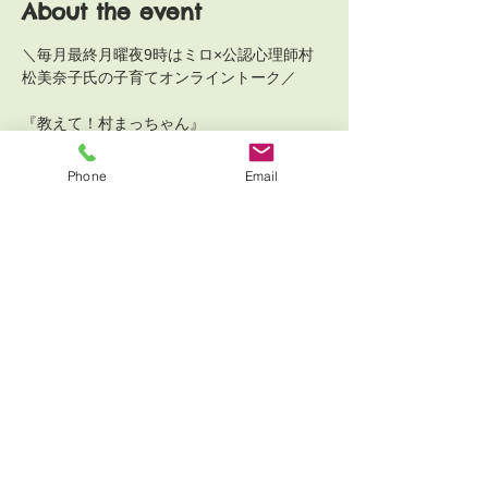
About the event
＼毎月最終月曜夜9時はミロ×公認心理師村
松美奈子氏の子育てオンライントーク／
『教えて！村まっちゃん』 
第9回のお知らせ
Phone
Email
今月のテーマは
___________________________________
_______________
【新学期8月末の親子の心の整え方】
〜ちょっと気持ちが揺れるこの季節。自分の
心の声に耳を傾けてみませんか〜
Show More