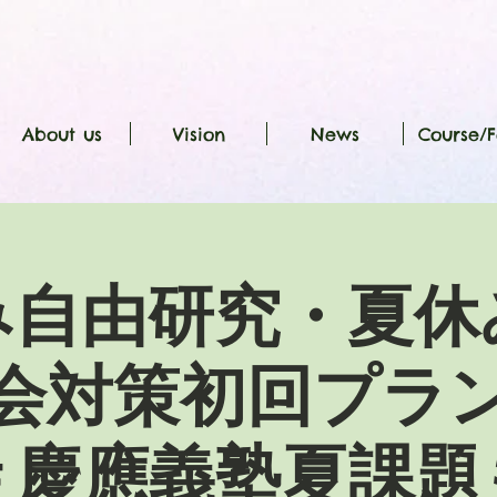
About us
Vision
News
Course/F
み自由研究・夏休
会対策初回プラ
＃慶應義塾夏課題