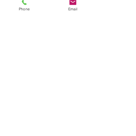
Show More
Phone
Email
Tickets
Sale ended
Ticket type
参加チケット
More info
Price
¥5,000
+¥500 消費税
+¥138 ticket service fee