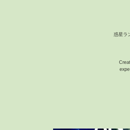
惑星ラ
Creat
expe