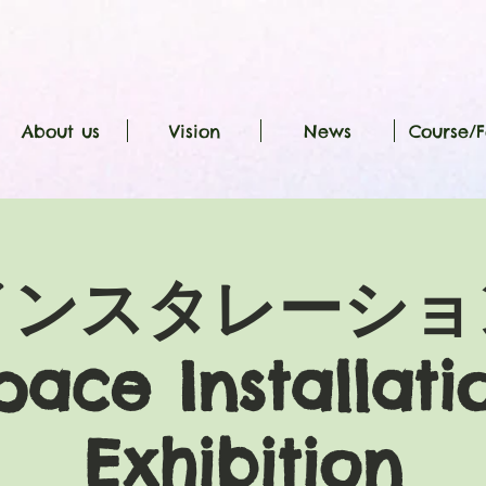
About us
Vision
News
Course/F
インスタレーショ
pace Installati
Exhibition