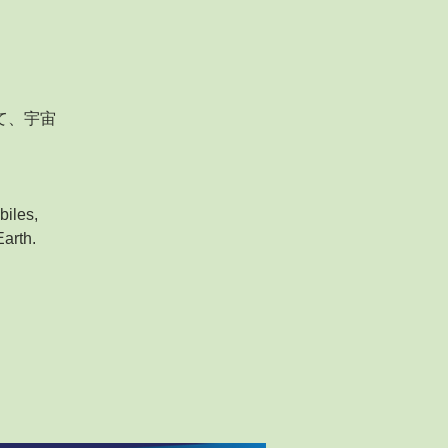
て、宇宙
biles,
arth.