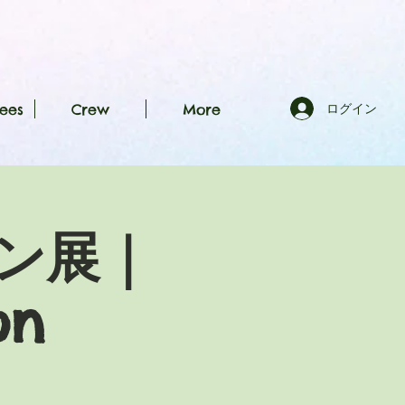
ees
Crew
More
ログイン
ン展｜
on