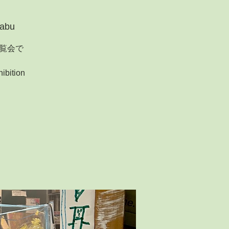
abu
覧会で
ibition