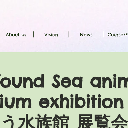
About us
Vision
News
Course/F
found Sea anim
ium exhibiti
う水族館 展覧会