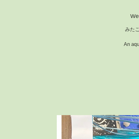
Wed
みた
An aqua