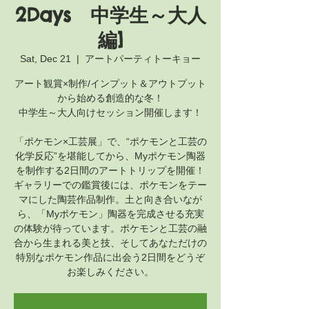
2Days 中学生～大人
編]
Sat, Dec 21
  |  
アートパーティトーキョー
アート観賞×制作/インプット＆アウトプット
から始める創造的な冬！
中学生～大人向けセッション開催します！
「ポケモン×工芸展」で、“ポケモンと工芸の
化学反応”を堪能してから、Myポケモン陶器
を制作する2日間のアートトリップを開催！
ギャラリーでの鑑賞後には、ポケモンをテー
マにした陶芸作品制作。土と向き合いなが
ら、「Myポケモン」陶器を完成させる充実
の体験が待っています。ポケモンと工芸の融
合から生まれる美と技、そしてあなただけの
特別なポケモン作品に出会う2日間をどうぞ
お楽しみください。