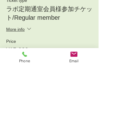
Ticket type
ラボ定期通室会員様参加チケッ
ト/Regular member
More info
Price
¥15,000
+¥1,500 消費税
Phone
Email
Sale ended
Ticket type
メルマガ会員様チケッ
ト/Newsletter member
More info
Price
¥17,000